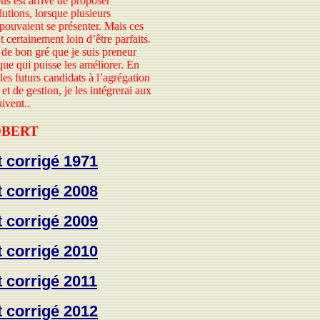
ous est arrivé de proposer
lutions, lorsque plusieurs
pouvaient se présenter. Mais ces
t certainement loin d’être parfaits.
 de bon gré que je suis preneur
que qui puisse les améliorer. En
les futurs candidats à l’agrégation
t de gestion, je les intégrerai aux
uivent..
 OBERT
t corrigé 1971
t corrigé 2008
t corrigé 2009
t corrigé 2010
t corrigé 2011
t corrigé 2012