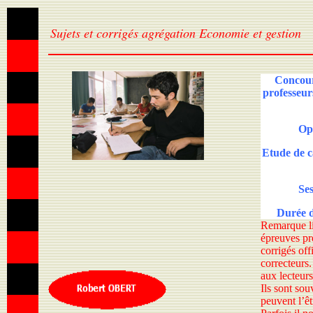
Sujets et corrigés agrégation Economie et gestion
Concour
professeur
Opt
Etude de ca
Ses
Durée d
Remarque l
épreuves pré
corrigés off
correcteurs
aux lecteurs 
Ils sont sou
peuvent l’êt